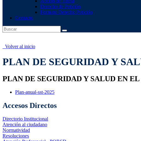
Acción de Tutela
Derecho de Petición
Formato Derecho Petición
Contacto
Volver al inicio
PLAN DE SEGURIDAD Y SAL
PLAN DE SEGURIDAD Y SALUD EN E
Plan-anual-sst-2025
Accesos Directos
Directorio Institucional
Atención al ciudadano
Normatividad
Resoluciones