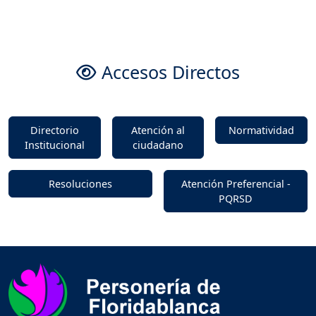
Accesos Directos
Directorio
Atención al
Normatividad
Institucional
ciudadano
Resoluciones
Atención Preferencial -
PQRSD