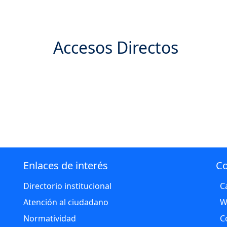
Accesos Directos
l ciudadano
Normatividad
Resol
Enlaces de interés
Co
Directorio institucional
C
Atención al ciudadano
W
Normatividad
C