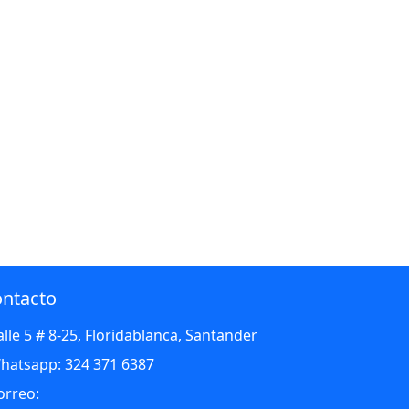
uciones
Atención Preferencial -
PQRSD
ntacto
alle 5 # 8-25, Floridablanca, Santander
hatsapp: 324 371 6387
orreo: