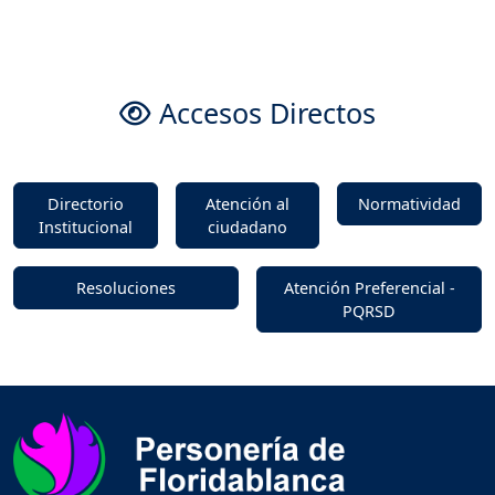
Accesos Directos
Directorio
Atención al
Normatividad
Institucional
ciudadano
Resoluciones
Atención Preferencial -
PQRSD