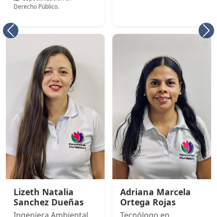
Derecho Público.
Anterior
Si
Lizeth Natalia
Adriana Marcela
Sanchez Dueñas
Ortega Rojas
Ingeniera Ambiental
Tecnólogo en