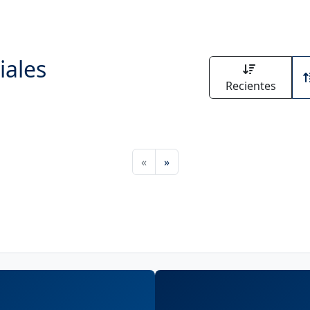
iales
Recientes
«
»