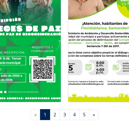
«
1
2
3
4
5
»