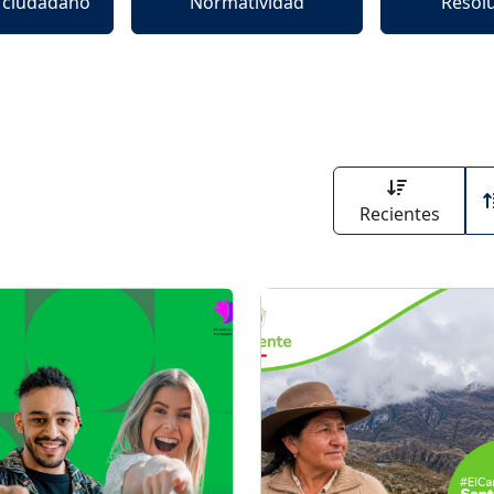
l ciudadano
Normatividad
Resol
Recientes