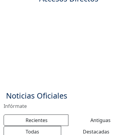
Directorio
Atención al
Normatividad
Institucional
ciudadano
Resoluciones
Atención Preferencial -
PQRSD
Noticias Oficiales
Infórmate
Recientes
Antiguas
Todas
Destacadas